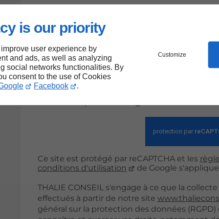
En soumettant ce formulaire, j'acce
cy is our priority
saisies soient exploitées dans le c
 improve user experience by
Customize
nt and ads, as well as analyzing
Envoy
ng social networks functionalities. By
you consent to the use of Cookies
Google
Facebook
.
*Ces champs sont obligatoires
Ce site est protégé par reCAPTCHA et les
règle
conditions d'utilisation
de Google s'applique
THALIE CONSEIL s'engage à ce que la collecte 
effectués à partir de notre site
www.thaliecons
général sur la protection des données (RGPD) et