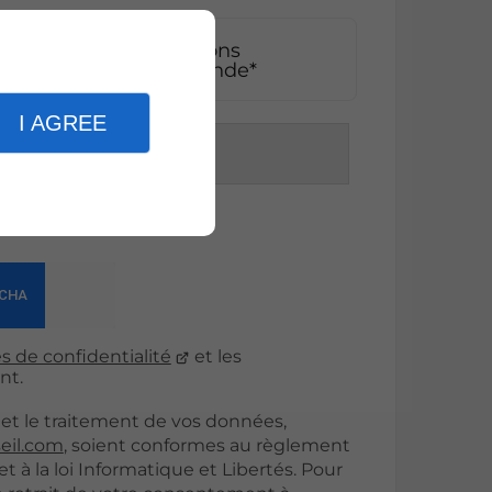
pte que les informations
adre strict de ma demande*
I AGREE
er
s de confidentialité
et les
nt.
et le traitement de vos données,
eil.com
, soient conformes au règlement
 à la loi Informatique et Libertés. Pour